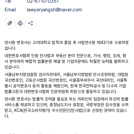
Tel
02-6710-0351
Email
lawyeryangsh@naver.com
양시환 변호사는 고려대학교 법학과 졸업 후 사법연수원 제43기로 수료하였
습니다.
대한변호사협회 인증 민사법과 부동산 분야 전문으로, 가사, 행정, 조세, 형
사 분야와의 복합적 법률분쟁 해결 및 기업자문에도 탁월한 능력을 발휘하고
있습니다.
서울남부지방검찰청 검사직무대리, 서울남부지방법원 민사조정위원, 대법원
국선변호인, 고등군사법원 국선변호인, 서울중부세무서 국선대리인, 서울특
별시 공익변호사 등의 활동을 해왔으며, 현재 한국전력공사 및 다수의 기업
법률고문과 대한변호사협회 인권위원회 위원으로 활동하고 있습니다.
양시환 변호사는 법률적 조력을 필요로 하는 의뢰인의 입장에서 최선의 법률
서비스를 제공하고 있으며, 충청남도지사 표창장, 국방부장관 감사장을 수여
받고, KCA(한국소비자평가) 우수전문인(민사법)으로 선정된 경력이 있습니
다.