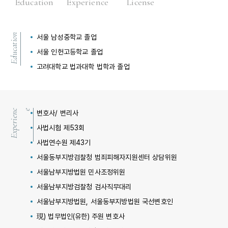
Education
Experience
License
Education
서울 남성중학교 졸업
서울 인헌고등학교 졸업
고려대학교 법과대학 법학과 졸업
E
x
p
e
r
i
e
n
ce
변호사/ 변리사
사법시험 제53회
사법연수원 제43기
서울동부지방검찰청 범죄피해자지원센터 상담위원
서울남부지방법원 민사조정위원
서울남부지방검찰청 검사직무대리
서울남부지방법원, 서울동부지방법원 국선변호인
現) 법무법인(유한) 주원 변호사