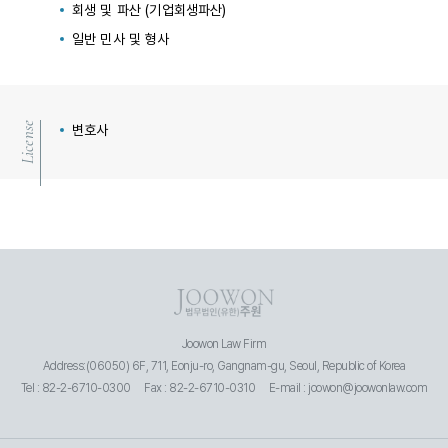
회생 및 파산 (기업회생파산)
일반 민사 및 형사
License
변호사
Joowon Law Firm
Address:(06050) 6F, 711, Eonju-ro, Gangnam-gu, Seoul, Republic of Korea
Tel : 82-2-6710-0300
Fax : 82-2-6710-0310
E-mail : joowon@joowonlaw.com