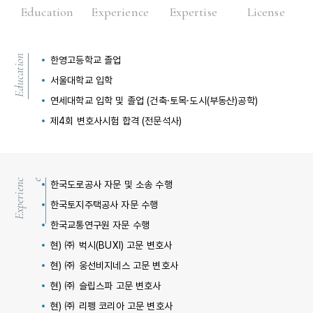
Education
Experience
Expertise
License
Education
한영고등학교 졸업
서울대학교 입학
연세대학교 입학 및 졸업 (건축·토목·도시(부동산)공학)
제4회 변호사시험 합격 (전문석사)
E
x
p
e
r
i
e
n
ce
한국도로공사 자문 및 소송 수행
한국토지주택공사 자문 수행
한국교통연구원 자문 수행
현) ㈜ 벅시(BUXI) 고문 변호사
현) ㈜ 웅선비지네스 고문 변호사
현) ㈜ 슬립스파 고문 변호사
현) ㈜ 리펭 코리아 고문 변호사