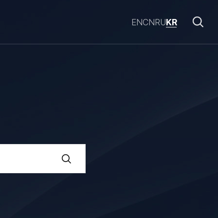
EN
CN
RU
KR